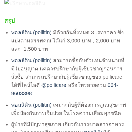
สรุป
พอลลิติน (pollitin)
มีด้วยกันทั้งหมด 3 เรทราคา ซึ่ง
แบ่งตามสรรพคุณ ได้แก่ 3,000 บาท , 2,000 บาท
และ 1,500 บาท
พอลลิติน (pollitin)
สามารถซื้อกับตัวแทนจำหน่ายที่
มีใบอนุญาต แต่ควรปรึกษากับผู้เชี่ยวชาญก่อนการ
สั่งซื้อ สามารถปรึกษากับผู้เชี่ยวชาญของ pollicare
ได้ที่ไลน์ไอดี
@pollicare
หรือโทรสายด่วน
064-
9603398
พอลลิติน (pollitin)
เหมาะกับผู้ที่ต้องการดูแลสุขภาพ
เพื่อป้องกันการเจ็บป่วย ในโรคความเสื่อมทุกชนิด
ผู้ป่วยที่มีปัญหาสุขภาพ เกี่ยวกับการขาดสารอาหาร