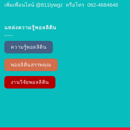
สินค้า
จริง
เพิ่มเพื่อนไลน์
@811lywgz
หรือโทร
062-4684646
ตรง
หรือ
จาก
เปล่า
ทาง
หรือ
บริษัท
แค่
แหล่งความรู้พอลลิติน
อัพเดท
ข่าว
ล่าสุด
ปลอม
2023
เท่านั้น
ความรู้พอลลิติน
update
2023
พอลลิตินสรรพคุณ
งานวิจัยพอลลิติน