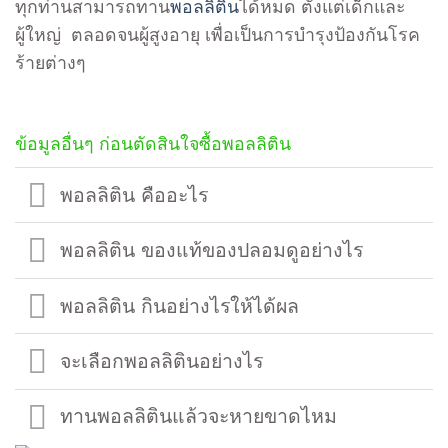
ทุกท่านสามารถทาน
พอลลิติน
ได้หมด ตั้งแต่เด็กและ
ผู้ใหญ่ ตลอดจนผู้สูงอายุ เพื่อเป็นการบำรุงป้องกันโรค
ร้ายต่างๆ
ข้อมูลอื่นๆ ก่อนตัดสินใจซื้อพอลลิติน
พอลลิติน คืออะไร
พอลลิติน ของแท้ของปลอมดูอย่างไร
พอลลิติน กินอย่างไรให้ได้ผล
จะเลือกพอลลิตินอย่างไร
ทานพอลลิตินแล้วจะหายขาดไหม