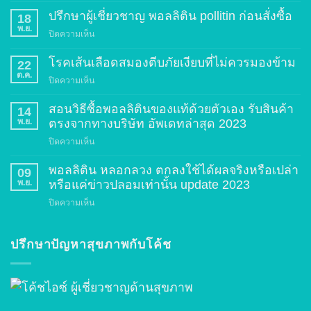
ต้อง
ปรึกษาผู้เชี่ยวชาญ พอลลิติน pollitin ก่อนสั่งซื้อ
18
เป็น
พ.ย.
บน
ปิดความเห็น
พอ
ปรึกษา
ลลิติ
ผู้
โรคเส้นเลือดสมองตีบภัยเงียบที่ไม่ควรมองข้าม
22
น
เชี่ยวชาญ
ต.ค.
(pollitin
บน
ปิดความเห็น
พอ
)
โรค
ลลิติ
ใน
เส้นเลือด
สอนวิธีซื้อพอลลิตินของแท้ด้วยตัวเอง รับสินค้า
14
น
การ
สมอง
พ.ย.
ตรงจากทางบริษัท อัพเดทล่าสุด 2023
pollitin
ฟื้นฟู
ตีบ
ก่อน
บน
ปิดความเห็น
สุขภาพ
ภัย
สั่ง
สอน
และ
เงียบ
ซื้อ
วิธี
พอลลิติน หลอกลวง ตกลงใช้ได้ผลจริงหรือเปล่า
09
เซลล์
ที่
ซื้อ
พ.ย.
หรือแค่ข่าวปลอมเท่านั้น update 2023
ให้
ไม่
พอ
กลับ
ควร
บน
ปิดความเห็น
ลลิติ
มา
มอง
พอ
นข
แข็ง
ข้าม
ลลิติ
อง
แรง
น
ปรึกษาปัญหาสุขภาพกับโค้ช
แท้
หลอก
ด้วย
ลวง
ตัว
ตกลง
เอง
ใช้ได้
รับ
ผล