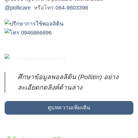
@pollicare
หรือโทร
064-9603398
ศึกษาข้อมูลพอลลิติน (Pollitin) อย่าง
ละเอียดกดลิงค์ด้านล่าง
ดูบทความเพิ่มเติม